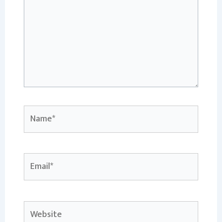
Name*
Email*
Website