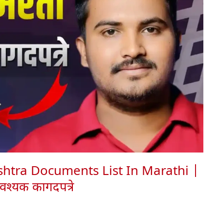
htra Documents List In Marathi |
श्यक कागदपत्रे