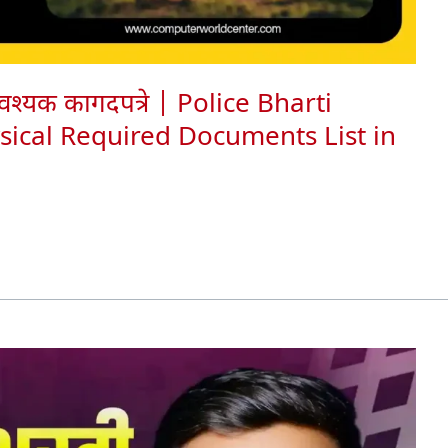
्यक कागदपत्रे | Police Bharti
ical Required Documents List in