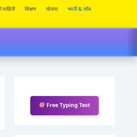
ी माहिती
शिक्षण
योजना
भरती & जॉब
Free Typing Test