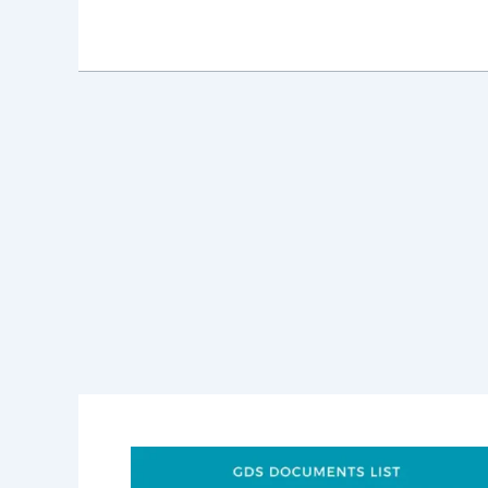
Bharti
Maharashtra
Documents
List
In
Marathi
|
अंगणवाडी
भरती
साठी
लागणारे
आवश्यक
कागदपत्रे