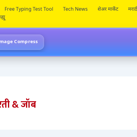
Free Typing Test Tool
Tech News
शेअर मार्केट
मराठ
ह्यू
Image Compress
ती & जॉब