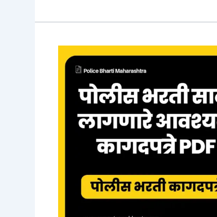
ऑफिस
भरती
मेरिट
लिस्ट
PDF
डाउनलोड
2026
|
India
Post
GDS
Merit
List
2026
PDF
Download