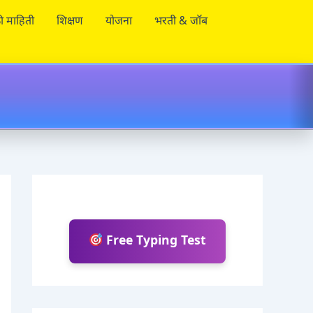
ी माहिती
शिक्षण
योजना
भरती & जॉब
Free Typing Test