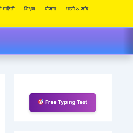
ी माहिती
शिक्षण
योजना
भरती & जॉब
Free Typing Test