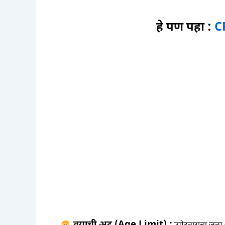
हे पण पहा :
C