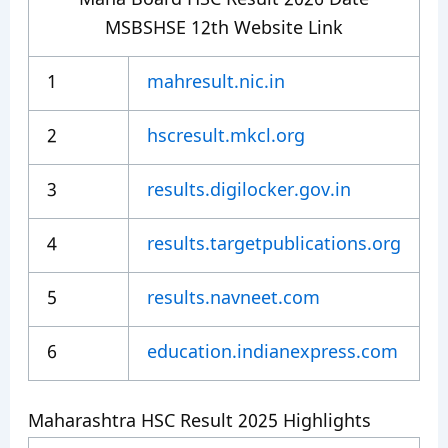
Maha Board HSC Result 2026 Date
MSBSHSE 12th Website Link
1
mahresult.nic.in
2
hscresult.mkcl.org
3
results.digilocker.gov.in
4
results.targetpublications.org
5
results.navneet.com
6
education.indianexpress.com
Maharashtra HSC Result 2025 Highlights