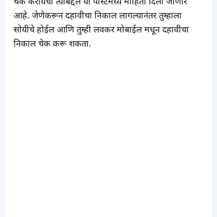
चेक करायचा त्याबद्दल या पोस्टमध्ये माहिती दिली जाणार
आहे. जेणेकरून दहावीचा निकाल लागल्यानंतर तुम्हाला
सोयीचे होईल आणि तुम्ही लवकर मोबाईल मधून दहावीचा
निकाल चेक करू शकता.