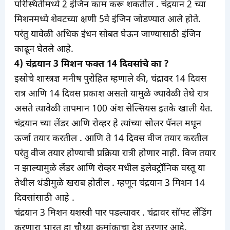
परिस्थितीमध्ये 2 इंजिन काम करू शकतील . चंद्रयान 2 च्या
मिशनमध्ये शेवटच्या क्षणी 5वे इंजिन जोडण्यात आले होते.
परंतु यावेळी अधिक इंधन सोबत घेऊन जाण्यासाठी इंजिन
काढून घेतले आहे.
4) चंद्रयान 3 मिशन फक्त 14 दिवसांचे का ?
इस्रोचे शास्त्रज्ञ मनीष पुरोहित म्हणाले की, चंद्रावर 14 दिवस
रात्र आणि 14 दिवस प्रकाश असतो यामुळे ज्यावेळी तेथे रात्र
असते त्यावेळी तापमान 100 अंश सेल्सियस इतके खाली येत.
चंद्रयान च्या लेंडर आणि रोव्हर हे त्यांच्या सोलर पॅनल मधून
ऊर्जा तयार करतील . आणि ते 14 दिवस वीज तयार करतील
परंतु वीज तयार होण्याची प्रक्रिया रात्री होणार नाही. विज तयार
न झाल्यामुळे लेंडर आणि रोव्हर मधील इलेक्ट्रॉनिक वस्तू या
तेथील थंडीमुळे खराब होतील . म्हणून चंद्रयान 3 मिशन 14
दिवसांसाठी आहे .
चंद्रयान 3 मिशन यशस्वी पार पडल्यावर . चंद्रावर सॉफ्ट लँडिंग
करणारा भारत हा चौथ्या क्रमांकाचा देश ठरणार आहे.