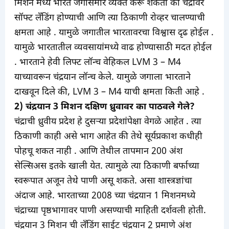
मिशन मध्ये भारत जगासमोर व्यक्त करू शकतो की चंद्रावर
सॉफ्ट लँडिंग होण्याची आणि त्या ठिकाणी रोव्हर चालण्याची
क्षमता आहे . यामुळे जगातील भारतावरचा विश्वास दृढ होईल .
यामुळे भारतातील व्यवसायांमध्ये वाढ होण्यासाठी मदत होईल
. भारताने हेवी लिफ्ट लॉन्च वेहिकल LVM 3 – M4
याच्यावरून चंद्रयान लॉन्च केले. यामुळे जगाला भारताने
दाखवून दिले की, LVM 3 – M4 याची क्षमता किती आहे .
2) चंद्रयान 3 मिशन दक्षिण ध्रुवावर का पाठवले गेले?
चंद्राची ध्रुवीय प्रदेश हे दुसऱ्या प्रदेशांपेक्षा वेगळे आहेत . त्या
ठिकाणी काही असे भाग आहेत की तेथे सूर्यप्रकाश कधीही
पोहचू शकत नाही . आणि तेथील तापमान 200 अंश
सेल्सिअस इतके खाली येत. त्यामुळे त्या ठिकाणी बर्फाच्या
स्वरूपात अजून तेथे पाणी असू शकते. असा शास्त्रज्ञांचा
अंदाज आहे. भारताच्या 2008 च्या चंद्रयान 1 मिशनमध्ये
चंद्राच्या पृष्ठभागावर पाणी असण्याची माहिती दर्शवली होती.
चंद्रयान 3 मिशन ची लँडिंग साईट चंद्रयान 2 प्रमाणे अंश