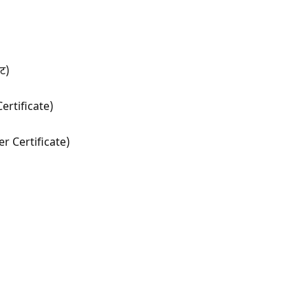
ेट)
Certificate)
yer Certificate)