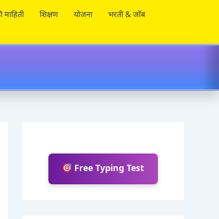
ी माहिती
शिक्षण
योजना
भरती & जॉब
Free Typing Test