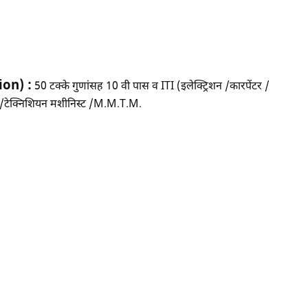
ion) :
50 टक्के गुणांसह 10 वी पास व ITI (इलेक्ट्रिशन /कारपेंटर /
र /टेक्निशियन मशीनिस्ट /M.M.T.M.