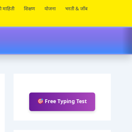
ी माहिती
शिक्षण
योजना
भरती & जॉब
Free Typing Test