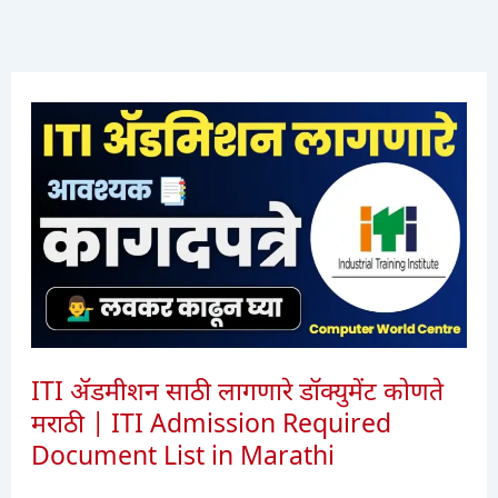
ITI ॲडमीशन साठी लागणारे डॉक्युमेंट कोणते
मराठी | ITI Admission Required
Document List in Marathi