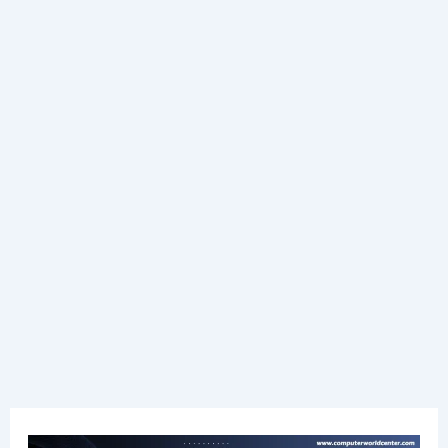
मार्कशीट
मोबाईल
मध्ये
डाऊनलोड
करा
|
How
to
Download
SSC
and
HSC
Marksheet
Maharashtra
Board