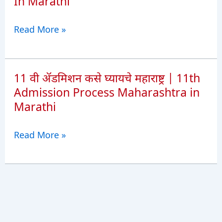
In Marathi
NMU
Read More »
Msc
/
MA
11 वी ॲडमिशन कसे घ्यायचे महाराष्ट्र | 11th
साठी
Admission Process Maharashtra in
लागणारे
Marathi
आवश्यक
डॉक्युमेंट
11
Read More »
लिस्ट
वी
|
ॲडमिशन
NMU
कसे
MSc/MA
घ्यायचे
Admission
महाराष्ट्र
Required
|