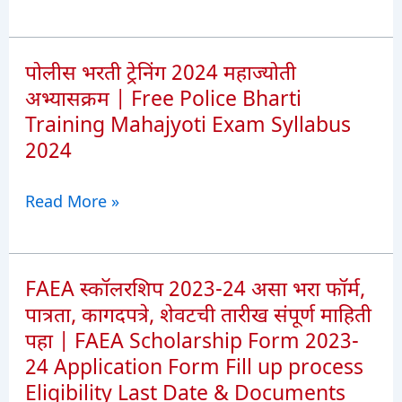
12
or
वी
cnr.nic.in
निकाल
पोलीस भरती ट्रेनिंग 2024 महाज्योती
2024
अभ्यासक्रम | Free Police Bharti
मोबाईल
Training Mahajyoti Exam Syllabus
मध्ये
2024
चेक
करा
पोलीस
Read More »
|
भरती
CBSE
ट्रेनिंग
12th
2024
FAEA स्कॉलरशिप 2023-24 असा भरा फॉर्म,
Result
महाज्योती
पात्रता, कागदपत्रे, शेवटची तारीख संपूर्ण माहिती
Declared
अभ्यासक्रम
पहा | FAEA Scholarship Form 2023-
Check
|
24 Application Form Fill up process
Online
Free
Eligibility Last Date & Documents