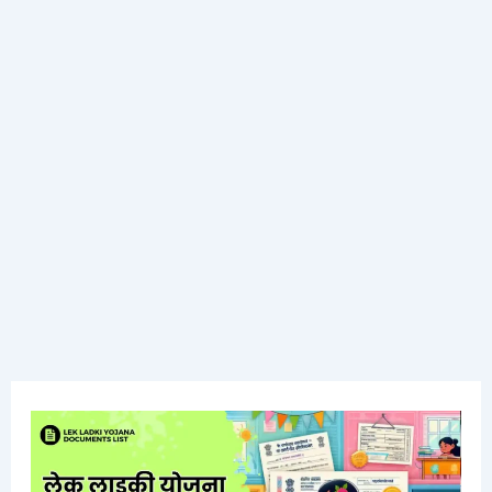
Document
11th
List
Admission
In
Process
Marathi
Maharashtra
in
Marathi