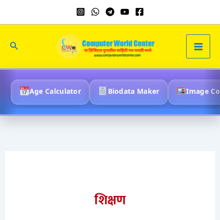
Skip
to
content
Search
Age Calculator
Biodata Maker
Image C
शिक्षण