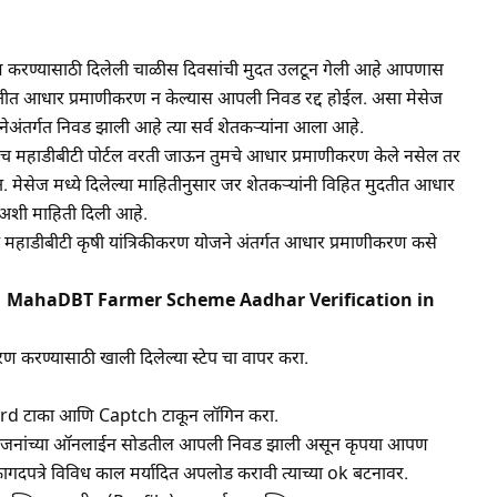
ण करण्यासाठी दिलेली चाळीस दिवसांची मुदत उलटून गेली आहे आपणास
मुदतीत आधार प्रमाणीकरण न केल्यास आपली निवड रद्द होईल. असा मेसेज
जनेअंतर्गत निवड झाली आहे त्या सर्व शेतकऱ्यांना आला आहे.
हणजेच महाडीबीटी पोर्टल वरती जाऊन तुमचे आधार प्रमाणीकरण केले नसेल तर
मेसेज मध्ये दिलेल्या माहितीनुसार जर शेतकऱ्यांनी विहित मुदतीत आधार
ल अशी माहिती दिली आहे.
महाडीबीटी कृषी यांत्रिकीकरण योजने अंतर्गत आधार प्रमाणीकरण कसे
रा | MahaDBT Farmer Scheme Aadhar Verification in
ण करण्यासाठी खाली दिलेल्या स्टेप चा वापर करा.
word टाका आणि Captch टाकून लॉगिन करा.
या योजनांच्या ऑनलाईन सोडतील आपली निवड झाली असून कृपया आपण
ागदपत्रे विविध काल मर्यादित अपलोड करावी त्याच्या ok बटनावर.