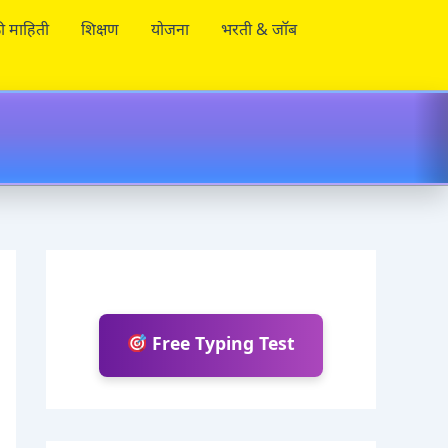
ी माहिती
शिक्षण
योजना
भरती & जॉब
Free Typing Test